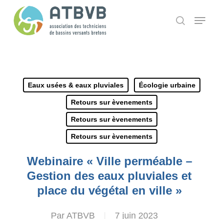
Skip
Panneau de gestion des cookies
Menu
search
to
main
content
Eaux usées & eaux pluviales
Écologie urbaine
Retours sur èvenements
Retours sur èvenements
Retours sur èvenements
Webinaire « Ville perméable –
Gestion des eaux pluviales et
place du végétal en ville »
Par
ATBVB
7 juin 2023