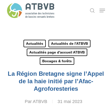
Skip
Panneau de gestion des cookies
Menu
search
to
main
content
Actualités
Actualités de l'ATBVB
Actualités page d'accueil ATBVB
Bocages & forêts
La Région Bretagne signe l’Appel
de la haie initié par l’Afac-
Agroforesteries
Par
ATBVB
31 mai 2023