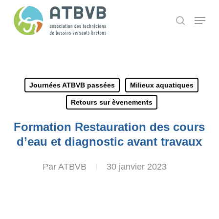
Skip
Panneau de gestion des cookies
Menu
search
to
main
content
Journées ATBVB passées
Milieux aquatiques
Retours sur èvenements
Formation Restauration des cours
d’eau et diagnostic avant travaux
Par
ATBVB
30 janvier 2023