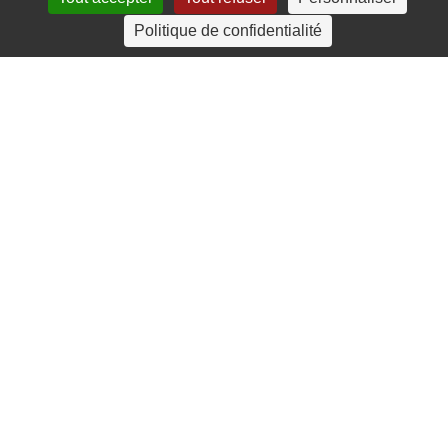
4 rue Crec’h-Ugen
Politique de confidentialité
22810 Belle Isle en Terre
07 72 30 34 19
charlotte.leguenic@atbvb.fr
© 2026 ATBVB. Tous droits réservés |
Mentions légales
|
Politique de confidentialité
linkedin
youtube
email