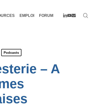
search
LINKEDIN
YOUTUBE
EMAIL
OURCES
EMPLOI
FORUM
Podcasts
terie – A
rmes
aises