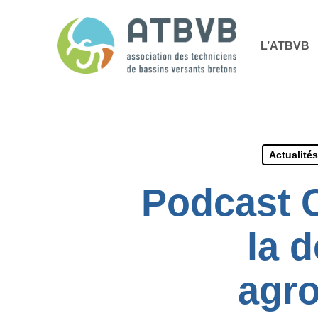
Skip
Panneau de gestion des cookies
to
L’ATBVB
main
content
Actualités
Podcast 
la 
agro