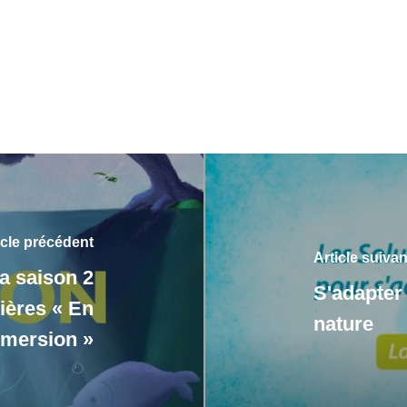
icle précédent
Article suivan
la saison 2
S'adapter 
vières « En
nature
mersion »