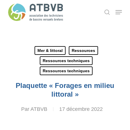
Skip
Panneau de gestion des cookies
Menu
search
to
main
content
Mer & littoral
Ressources
Ressources techniques
Ressources techniques
Plaquette « Forages en milieu
littoral »
Par
ATBVB
17 décembre 2022