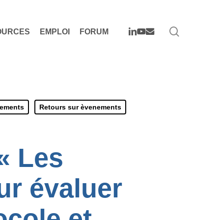
search
LINKEDIN
YOUTUBE
EMAIL
OURCES
EMPLOI
FORUM
nements
Retours sur èvenements
« Les
ur évaluer
ocole et