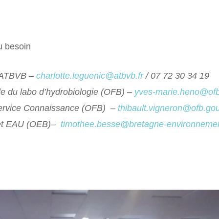
u besoin
e ATBVB –
charlotte.leguenic@atbvb.fr
/ 07 72 30 34 19
 du labo d’hydrobiologie (OFB) –
yves-marie.heno@ofb
rvice Connaissance (OFB) –
thibault.vigneron@ofb.gou
jet EAU (OEB)–
timothee.besse@bretagne-environnemen