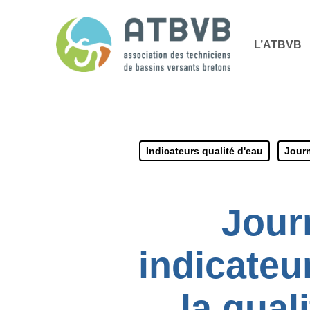
Skip
Panneau de gestion des cookies
to
L’ATBVB
main
content
Indicateurs qualité d'eau
Jour
Jour
indicateu
la qual