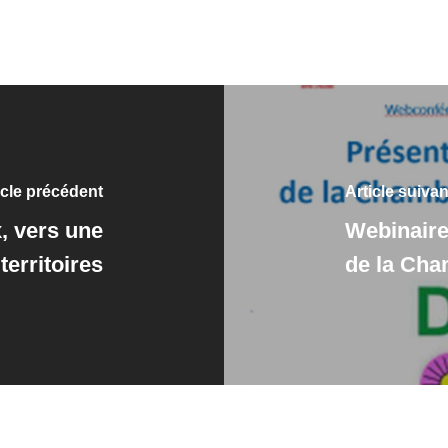
icle précédent
Article suivan
, vers une
Webinaire
territoires
de la Cha