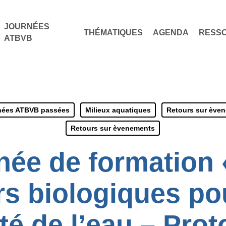
JOURNÉES
THÉMATIQUES
AGENDA
RESS
ATBVB
nées ATBVB passées
Milieux aquatiques
Retours sur ève
Retours sur èvenements
née de formation 
rs biologiques po
ité de l’eau – Prot