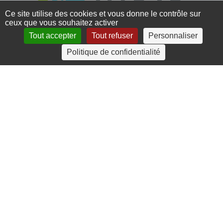
Ce site utilise des cookies et vous donne le contrôle sur
ceux que vous souhaitez activer
Tout accepter
Tout refuser
Personnaliser
4 rue Crec’h-Ugen
Politique de confidentialité
22810 Belle Isle en Terre
07 72 30 34 19
charlotte.leguenic@atbvb.fr
© 2026 ATBVB. Tous droits réservés |
Mentions légales
|