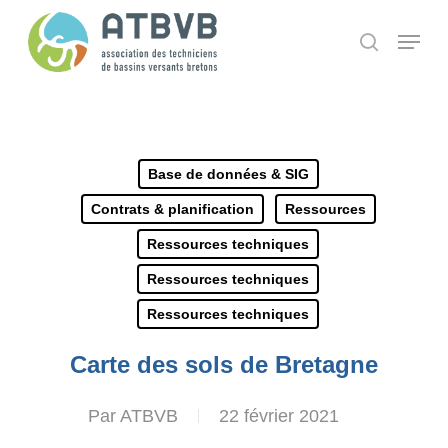
Skip
Panneau de gestion des cookies
Menu
search
to
main
content
Base de données & SIG
Contrats & planification
Ressources
Ressources techniques
Ressources techniques
Ressources techniques
Carte des sols de Bretagne
Par
ATBVB
22 février 2021