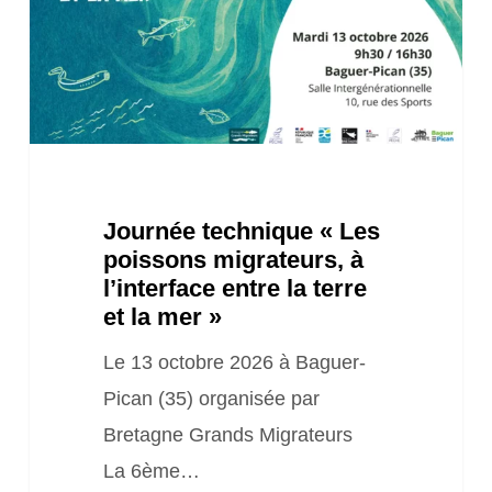
migrateurs,
à
l’interface
entre
la
terre
Journée technique « Les
et
poissons migrateurs, à
la
l’interface entre la terre
mer »
et la mer »
Le 13 octobre 2026 à Baguer-
Pican (35) organisée par
Bretagne Grands Migrateurs
La 6ème…