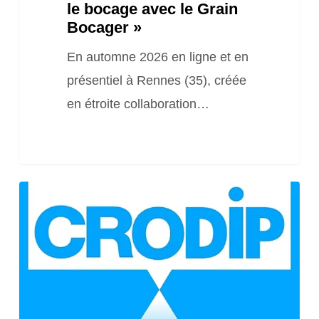
le bocage avec le Grain
Bocager »
En automne 2026 en ligne et en
présentiel à Rennes (35), créée
en étroite collaboration…
Formation
BP
–
Pulvé
–
Bonnes