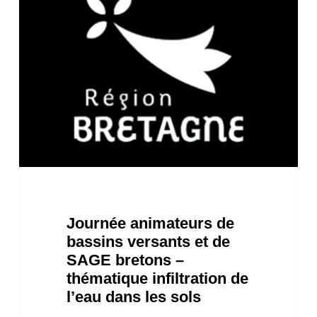
animateurs
de
bassins
versants
et
de
SAGE
bretons
–
Journée animateurs de
thématique
bassins versants et de
infiltration
SAGE bretons –
de
thématique infiltration de
l’eau
l’eau dans les sols