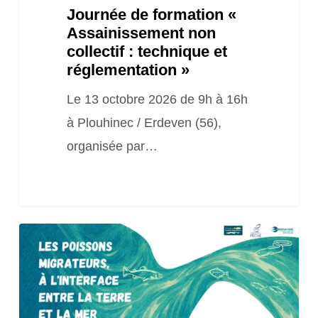
Journée de formation «
réglementation
Assainissement non
»
collectif : technique et
réglementation »
Le 13 octobre 2026 de 9h à 16h
à Plouhinec / Erdeven (56),
organisée par…
Journée
technique
« Les
poissons