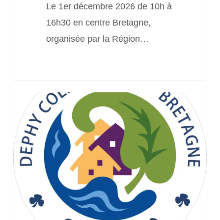
dans
Le 1er décembre 2026 de 10h à
les
16h30 en centre Bretagne,
sols
organisée par la Région…
Webinaire
« Ravageurs
les
plus
préoccupants
sur
les
cultures