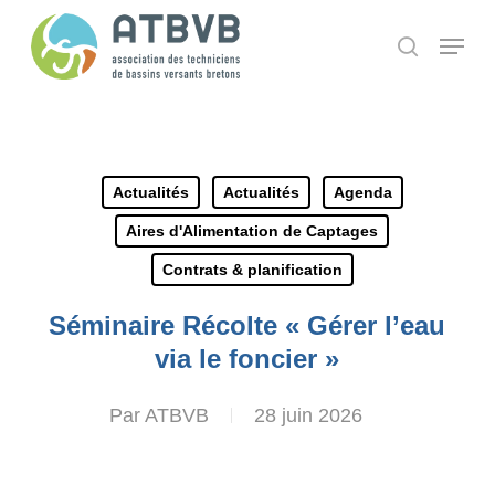
Skip
Panneau de gestion des cookies
Menu
search
to
main
content
Actualités
Actualités
Agenda
Aires d'Alimentation de Captages
Contrats & planification
Séminaire Récolte « Gérer l’eau
via le foncier »
Par
ATBVB
28 juin 2026