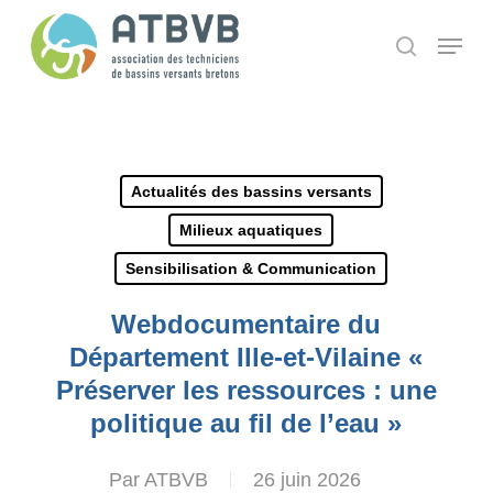
Skip
Panneau de gestion des cookies
Menu
search
to
main
content
Actualités des bassins versants
Milieux aquatiques
Sensibilisation & Communication
Webdocumentaire du
Département Ille-et-Vilaine «
Préserver les ressources : une
politique au fil de l’eau »
Par
ATBVB
26 juin 2026