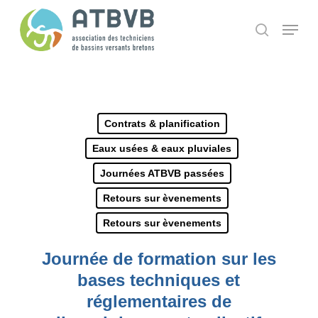
Skip
Panneau de gestion des cookies
Menu
search
to
main
content
Contrats & planification
Eaux usées & eaux pluviales
Journées ATBVB passées
Retours sur èvenements
Retours sur èvenements
Journée de formation sur les
bases techniques et
réglementaires de