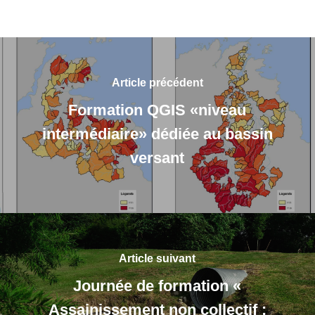
Article précédent
Formation QGIS «niveau
intermédiaire» dédiée au bassin
versant
Article suivant
Journée de formation «
Assainissement non collectif :