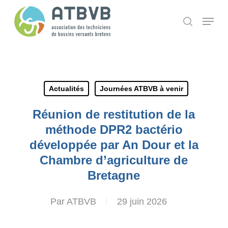
Skip
Panneau de gestion des cookies
Menu
search
to
main
content
Actualités
Journées ATBVB à venir
Réunion de restitution de la
méthode DPR2 bactério
développée par An Dour et la
Chambre d’agriculture de
Bretagne
Par
ATBVB
29 juin 2026