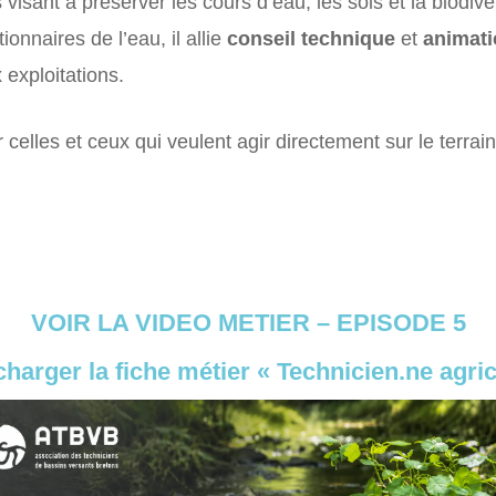
visant à préserver les cours d’eau, les sols et la biodive
tionnaires de l’eau, il allie
conseil technique
et
animatio
 exploitations.
 celles et ceux qui veulent agir directement sur le terrai
VOIR LA VIDEO METIER – EPISODE 5
charger la fiche métier « Technicien.ne agric