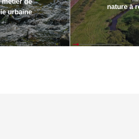
 métier de
nature à r
ie urbaine