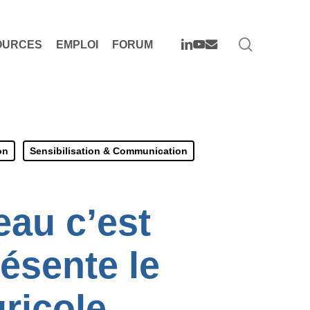
search
LINKEDIN
YOUTUBE
EMAIL
OURCES
EMPLOI
FORUM
on
Sensibilisation & Communication
eau c’est
ésente le
ricole