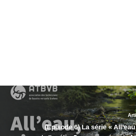
Art
(Episode 6) La série « All’eau