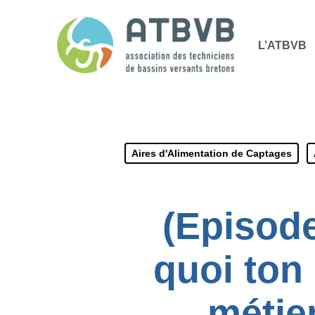
Skip
Panneau de gestion des cookies
to
L’ATBVB
main
content
Aires d'Alimentation de Captages
(Episode
quoi ton
métie