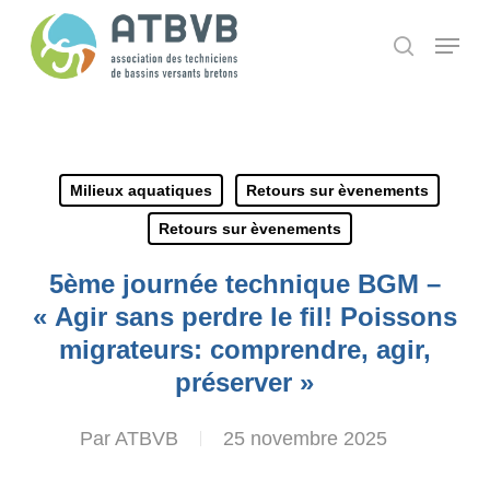
Skip
Panneau de gestion des cookies
Menu
search
to
main
content
Milieux aquatiques
Retours sur èvenements
Retours sur èvenements
5ème journée technique BGM –
« Agir sans perdre le fil! Poissons
migrateurs: comprendre, agir,
préserver »
Par
ATBVB
25 novembre 2025