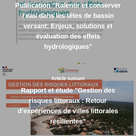
Publication "Ralentir et conserver
l’eau dans les têtes de bassin
versant: Enjeux, solutions et
évaluation des effets
hydrologiques"
Article suivant
Rapport et étude "Gestion des
risques littoraux : Retour
d’expériences de villes littorales
résilientes"