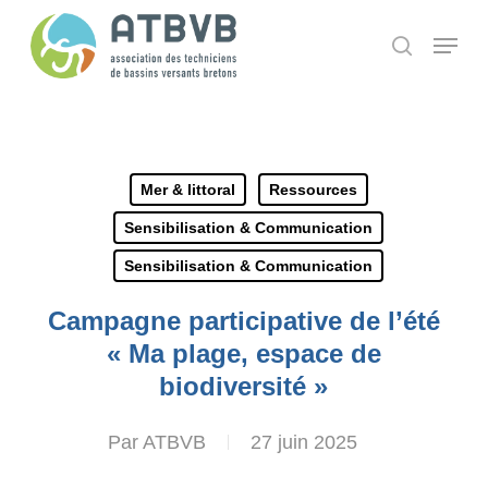
Skip
Panneau de gestion des cookies
Menu
search
to
main
content
Mer & littoral
Ressources
Sensibilisation & Communication
Sensibilisation & Communication
Campagne participative de l’été
« Ma plage, espace de
biodiversité »
Par
ATBVB
27 juin 2025