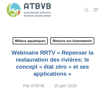
Skip
Panneau de gestion des cookies
Menu
search
to
main
content
Milieux aquatiques
Retours sur èvenements
Webinaire RRTV « Repenser la
restauration des rivières: le
concept « état zéro » et ses
applications »
Par
ATBVB
10 juin 2025