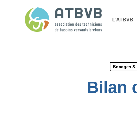
Skip
Panneau de gestion des cookies
to
L’ATBVB
main
content
Bocages & 
Bilan 