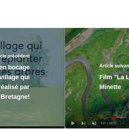
icle précédent
Article suivan
ien bocage
village qui
Film "La 
réalisé par
Minette
 Bretagne!