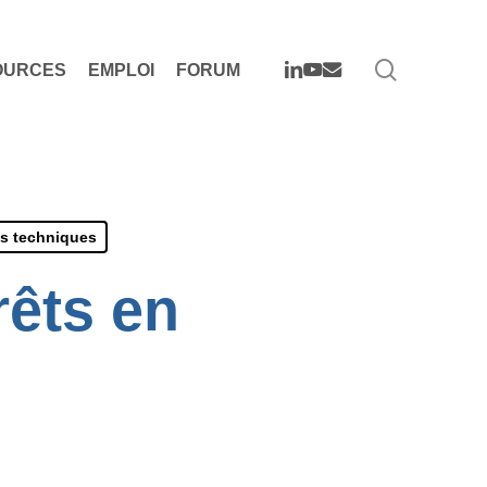
search
LINKEDIN
YOUTUBE
EMAIL
OURCES
EMPLOI
FORUM
s techniques
rêts en