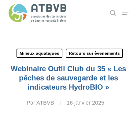
Skip
Panneau de gestion des cookies
Menu
search
to
main
content
Milieux aquatiques
Retours sur èvenements
Webinaire Outil Club du 35 « Les
pêches de sauvegarde et les
indicateurs HydroBIO »
Par
ATBVB
16 janvier 2025