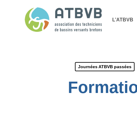
Skip
Panneau de gestion des cookies
to
L’ATBVB
main
content
Journées ATBVB passées
Formatio