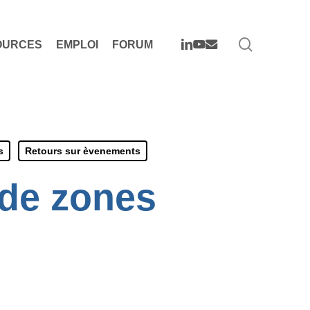
search
LINKEDIN
YOUTUBE
EMAIL
OURCES
EMPLOI
FORUM
s
Retours sur èvenements
 de zones