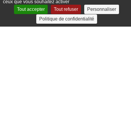
ceux que vous souhaitez activer
Tout accepter
Tout refuser
Personnaliser
4 rue Crec’h-Ugen
Politique de confidentialité
22810 Belle Isle en Terre
07 72 30 34 19
charlotte.leguenic@atbvb.fr
© 2026 ATBVB. Tous droits réservés |
Mentions légales
|
Politique de confidentialité