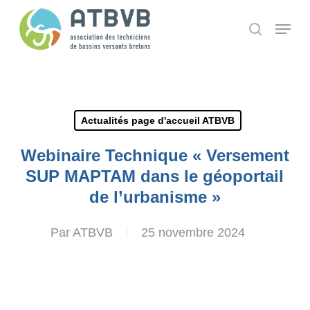
Skip
Panneau de gestion des cookies
Menu
search
to
main
content
Actualités page d'accueil ATBVB
Webinaire Technique « Versement
SUP MAPTAM dans le géoportail
de l’urbanisme »
Par
ATBVB
25 novembre 2024