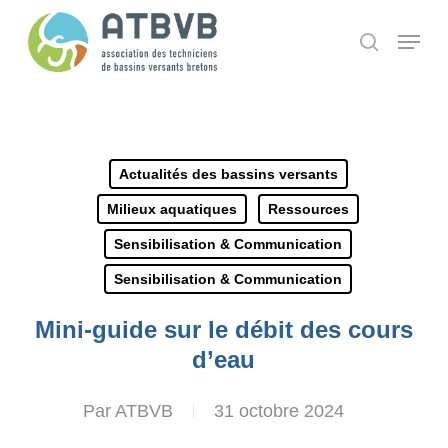
Skip
Panneau de gestion des cookies
Menu
search
to
main
content
Actualités des bassins versants
Milieux aquatiques
Ressources
Sensibilisation & Communication
Sensibilisation & Communication
Mini-guide sur le débit des cours
d’eau
Par
ATBVB
31 octobre 2024