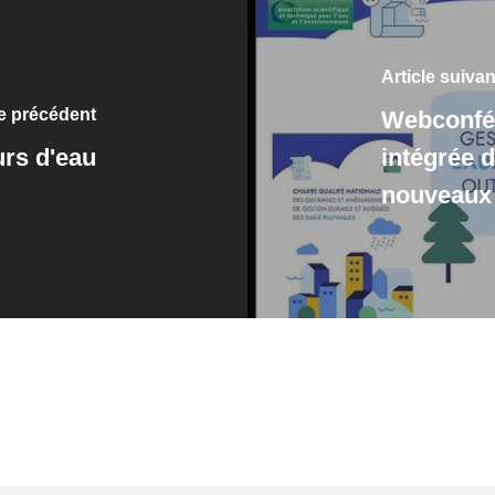
Article suivan
le précédent
Webconfér
urs d'eau
intégrée 
nouveaux o