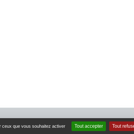
4 rue Crec’h-Ugen
ur ceux que vous souhaitez activer
Tout accepter
Tout refus
22810 Belle Isle en Terre