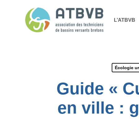
Skip
Panneau de gestion des cookies
to
L’ATBVB
main
content
Écologie u
Guide « Cu
en ville 