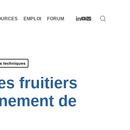
search
LINKEDIN
YOUTUBE
EMAIL
OURCES
EMPLOI
FORUM
s techniques
s fruitiers
gnement de