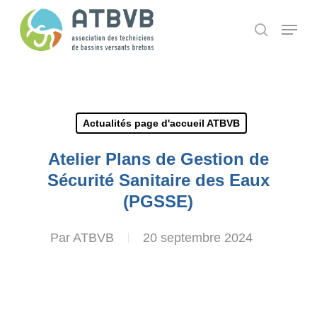
Skip
Panneau de gestion des cookies
Menu
search
to
main
content
Actualités page d'accueil ATBVB
Atelier Plans de Gestion de
Sécurité Sanitaire des Eaux
(PGSSE)
Par
ATBVB
20 septembre 2024