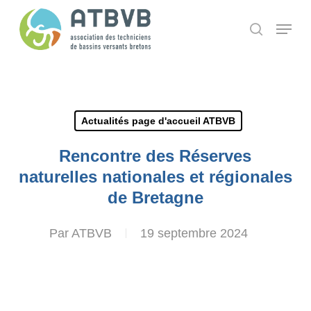
Skip
Panneau de gestion des cookies
Menu
search
to
main
content
Actualités page d'accueil ATBVB
Rencontre des Réserves
naturelles nationales et régionales
de Bretagne
Par
ATBVB
19 septembre 2024