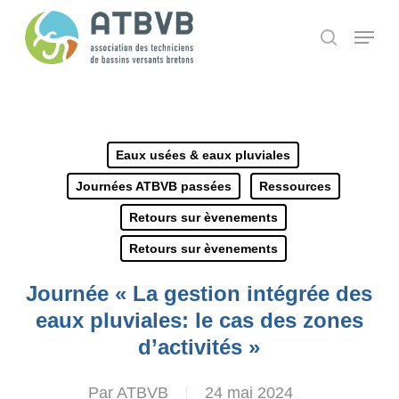
Skip
Panneau de gestion des cookies
Menu
search
to
main
content
Eaux usées & eaux pluviales
Journées ATBVB passées
Ressources
Retours sur èvenements
Retours sur èvenements
Journée « La gestion intégrée des
eaux pluviales: le cas des zones
d’activités »
Par
ATBVB
24 mai 2024