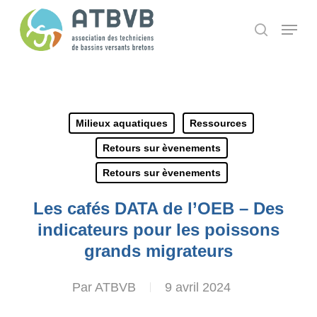
Skip
Panneau de gestion des cookies
Menu
search
to
main
content
Milieux aquatiques
Ressources
Retours sur èvenements
Retours sur èvenements
Les cafés DATA de l’OEB – Des
indicateurs pour les poissons
grands migrateurs
Par
ATBVB
9 avril 2024