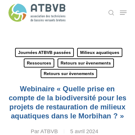
Skip
Panneau de gestion des cookies
Menu
search
to
main
content
Journées ATBVB passées
Milieux aquatiques
Ressources
Retours sur èvenements
Retours sur èvenements
Webinaire « Quelle prise en
compte de la biodiversité pour les
projets de restauration de milieux
aquatiques dans le Morbihan ? »
Par
ATBVB
5 avril 2024