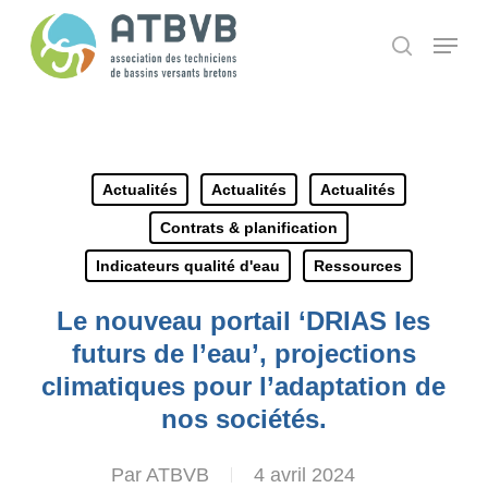
Skip
Panneau de gestion des cookies
Menu
search
to
main
content
Actualités
Actualités
Actualités
Contrats & planification
Indicateurs qualité d'eau
Ressources
Le nouveau portail ‘DRIAS les
futurs de l’eau’, projections
climatiques pour l’adaptation de
nos sociétés.
Par
ATBVB
4 avril 2024