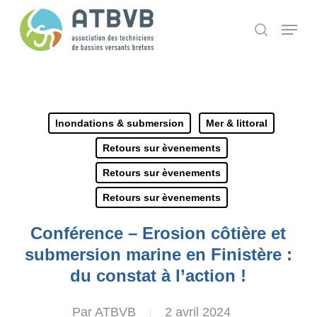
Skip
Panneau de gestion des cookies
Menu
search
to
main
content
Inondations & submersion
Mer & littoral
Retours sur èvenements
Retours sur èvenements
Retours sur èvenements
Conférence – Erosion côtière et
submersion marine en Finistère :
du constat à l’action !
Par
ATBVB
2 avril 2024