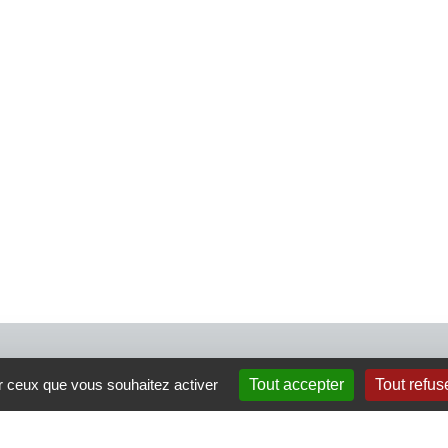
4 rue Crec’h-Ugen
ur ceux que vous souhaitez activer
Tout accepter
Tout refus
22810 Belle Isle en Terre
07 72 30 34 19