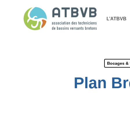
Skip
Panneau de gestion des cookies
to
L’ATBVB
main
content
Bocages & 
Plan Br