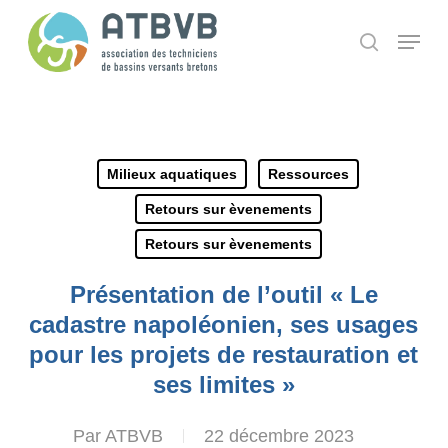
Skip
Panneau de gestion des cookies
Menu
search
to
main
content
Milieux aquatiques
Ressources
Retours sur èvenements
Retours sur èvenements
Présentation de l’outil « Le
cadastre napoléonien, ses usages
pour les projets de restauration et
ses limites »
Par
ATBVB
22 décembre 2023