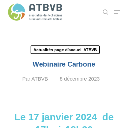
Skip
Panneau de gestion des cookies
Menu
search
to
main
content
Actualités page d'accueil ATBVB
Webinaire Carbone
Par
ATBVB
8 décembre 2023
Le 17 janvier 2024 de