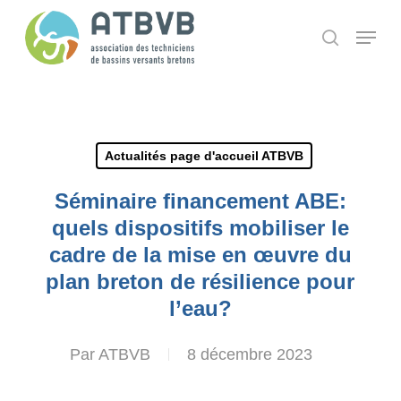
Skip
Panneau de gestion des cookies
Menu
search
to
main
content
Actualités page d'accueil ATBVB
Séminaire financement ABE:
quels dispositifs mobiliser le
cadre de la mise en œuvre du
plan breton de résilience pour
l’eau?
Par
ATBVB
8 décembre 2023