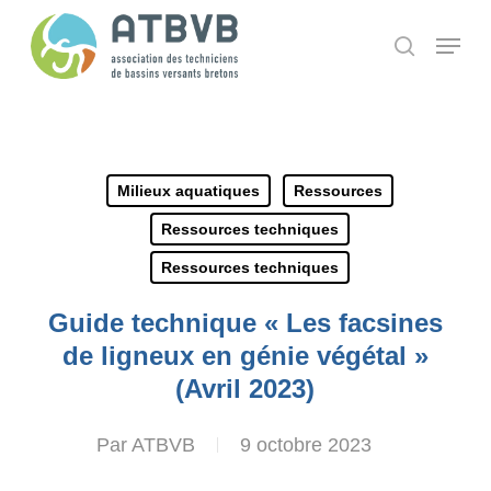
Skip
Panneau de gestion des cookies
Menu
search
to
main
content
Milieux aquatiques
Ressources
Ressources techniques
Ressources techniques
Guide technique « Les facsines
de ligneux en génie végétal »
(Avril 2023)
Par
ATBVB
9 octobre 2023