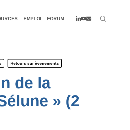
search
LINKEDIN
YOUTUBE
EMAIL
OURCES
EMPLOI
FORUM
s
Retours sur èvenements
n de la
Sélune » (2