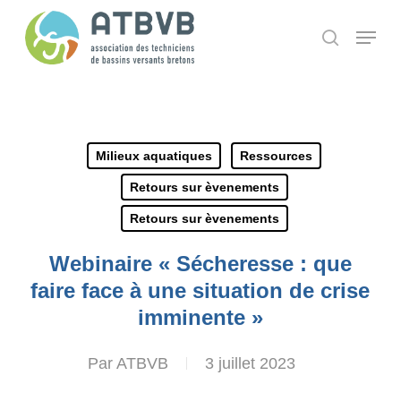
Skip
Panneau de gestion des cookies
Menu
search
to
main
content
Milieux aquatiques
Ressources
Retours sur èvenements
Retours sur èvenements
Webinaire « Sécheresse : que
faire face à une situation de crise
imminente »
Par
ATBVB
3 juillet 2023