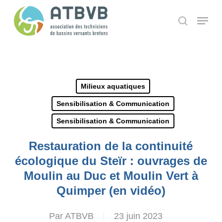
Skip
Panneau de gestion des cookies
Menu
search
to
main
content
Milieux aquatiques
Sensibilisation & Communication
Sensibilisation & Communication
Restauration de la continuité
écologique du Steïr : ouvrages de
Moulin au Duc et Moulin Vert à
Quimper (en vidéo)
Par
ATBVB
23 juin 2023