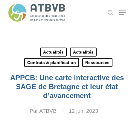
Skip
Panneau de gestion des cookies
Menu
search
to
main
content
Actualités
Actualités
Contrats & planification
Ressources
APPCB: Une carte interactive des
SAGE de Bretagne et leur état
d’avancement
Par
ATBVB
12 juin 2023