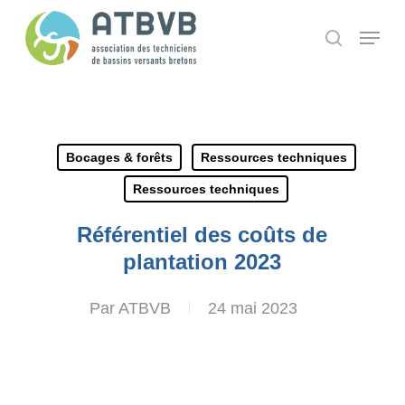
Skip
Panneau de gestion des cookies
Menu
search
to
main
content
Bocages & forêts
Ressources techniques
Ressources techniques
Référentiel des coûts de
plantation 2023
Par
ATBVB
24 mai 2023