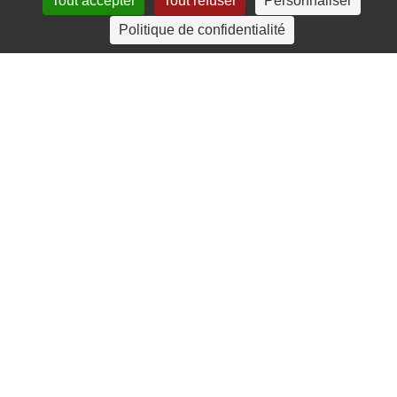
Tout accepter
Tout refuser
Personnaliser
4 rue Crec’h-Ugen
Politique de confidentialité
22810 Belle Isle en Terre
07 72 30 34 19
charlotte.leguenic@atbvb.fr
© 2026 ATBVB. Tous droits réservés |
Mentions légales
|
Politique de confidentialité
linkedin
youtube
email