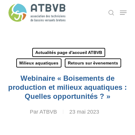
Skip
Panneau de gestion des cookies
Menu
search
to
main
content
Actualités page d'accueil ATBVB
Milieux aquatiques
Retours sur èvenements
Webinaire « Boisements de
production et milieux aquatiques :
Quelles opportunités ? »
Par
ATBVB
23 mai 2023