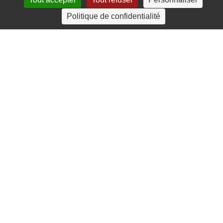
4 rue Crec’h-Ugen
Politique de confidentialité
22810 Belle Isle en Terre
07 72 30 34 19
charlotte.leguenic@atbvb.fr
© 2026 ATBVB. Tous droits réservés |
Mentions légales
|
Politique de confidentialité
linkedin
youtube
email