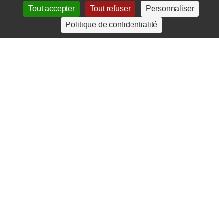
Tout accepter
Tout refuser
Personnaliser
4 rue Crec’h-Ugen
Politique de confidentialité
22810 Belle Isle en Terre
07 72 30 34 19
charlotte.leguenic@atbvb.fr
© 2026 ATBVB. Tous droits réservés |
Mentions légales
|
Politique de confidentialité