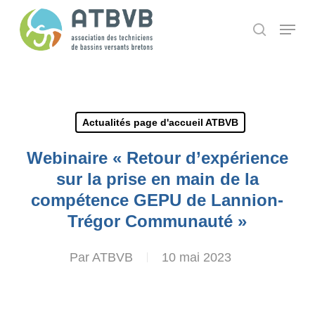
Skip
Panneau de gestion des cookies
Menu
search
to
main
content
Actualités page d'accueil ATBVB
Webinaire « Retour d’expérience
sur la prise en main de la
compétence GEPU de Lannion-
Trégor Communauté »
Par
ATBVB
10 mai 2023