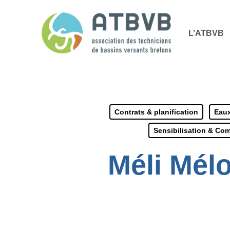
Skip
Panneau de gestion des cookies
to
L’ATBVB
main
content
Contrats & planification
Eaux
Sensibilisation & Co
Méli Mélo