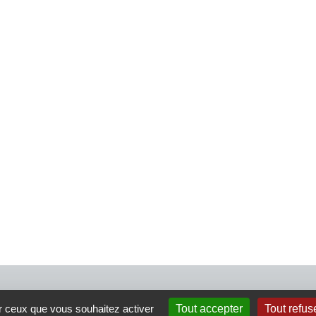
4 rue Crec’h-Ugen
ur ceux que vous souhaitez activer
Tout accepter
Tout refus