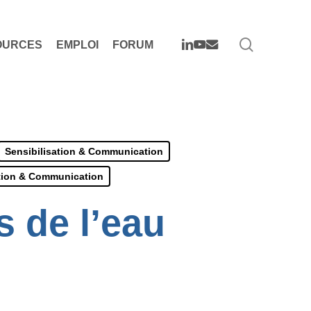
search
LINKEDIN
YOUTUBE
EMAIL
OURCES
EMPLOI
FORUM
Sensibilisation & Communication
ation & Communication
s de l’eau