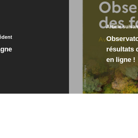
Article suivan
cédent
Observatoi
agne
résultats 
en ligne !