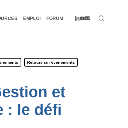
search
LINKEDIN
YOUTUBE
EMAIL
OURCES
EMPLOI
FORUM
venements
Retours sur èvenements
estion et
: le défi