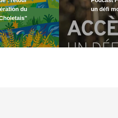
ue : retour
Podcast Fr
ération du
un défi m
Choletais"