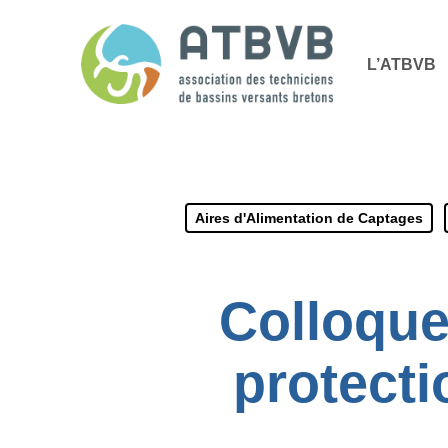
Skip
Panneau de gestion des cookies
to
L’ATBVB
main
content
Aires d'Alimentation de Captages
Colloque
protecti