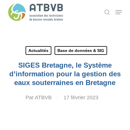
Skip
Panneau de gestion des cookies
Menu
search
to
main
content
Actualités
Base de données & SIG
SIGES Bretagne, le Système
d’information pour la gestion des
eaux souterraines en Bretagne
Par
ATBVB
17 février 2023