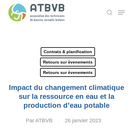
Skip
Panneau de gestion des cookies
Menu
search
to
main
content
Contrats & planification
Retours sur èvenements
Retours sur èvenements
Impact du changement climatique
sur la ressource en eau et la
production d’eau potable
Par
ATBVB
26 janvier 2023