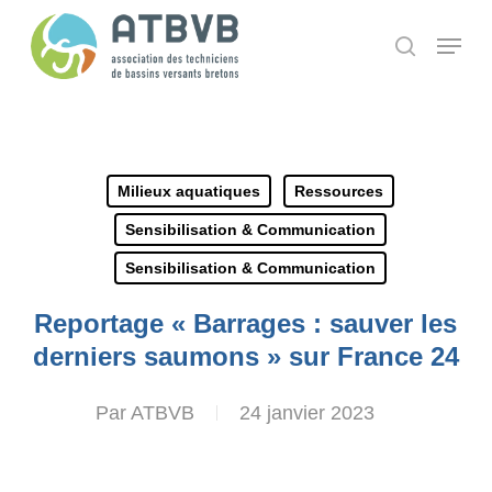
Skip
Panneau de gestion des cookies
Menu
search
to
main
content
Milieux aquatiques
Ressources
Sensibilisation & Communication
Sensibilisation & Communication
Reportage « Barrages : sauver les
derniers saumons » sur France 24
Par
ATBVB
24 janvier 2023