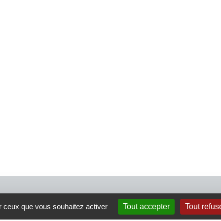
4 rue Crec’h-Ugen
ur ceux que vous souhaitez activer
Tout accepter
Tout refus
22810 Belle Isle en Terre