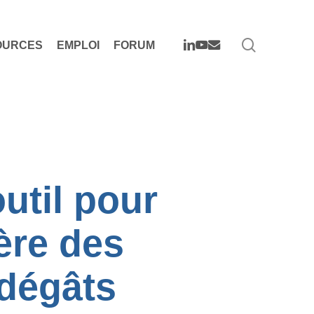
search
LINKEDIN
YOUTUBE
EMAIL
OURCES
EMPLOI
FORUM
util pour
ière des
 dégâts